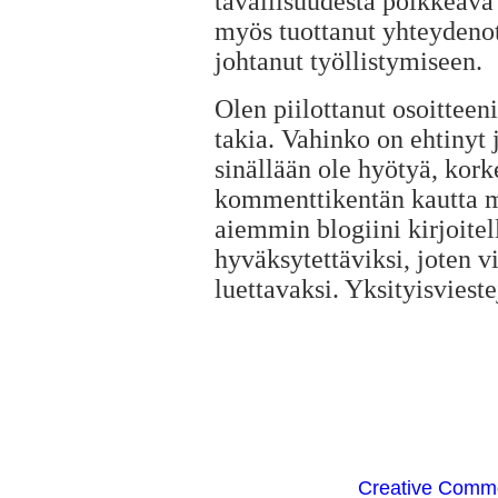
tavallisuudesta poikkeava
myös tuottanut yhteydenott
johtanut työllistymiseen.
Olen piilottanut osoitteen
takia. Vahinko on ehtinyt 
sinällään ole hyötyä, korke
kommenttikentän kautta m
aiemmin blogiini kirjoitell
hyväksytettäviksi, joten v
luettavaksi. Yksityisvieste
Creative Comm