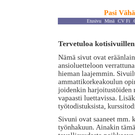
Pasi Väh
Etusivu
|
Minä
|
CV Fi
/
Tervetuloa kotisivuillen
Nämä sivut ovat eräänlain
ansioluetteloon verrattuna 
hieman laajemmin. Sivuil
ammattikorkeakoulun opinn
joidenkin harjoitustöiden 
vapaasti luettavissa. Lisä
työtodistuksista, kurssitod
Sivuni ovat saaneet mm. ki
työnhakuun. Ainakin tämä