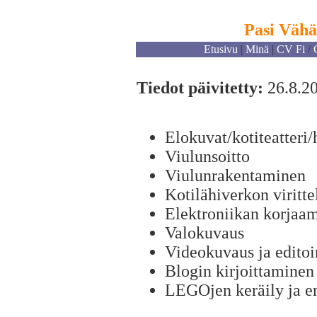
Pasi Väh
Etusivu
|
Minä
|
CV Fi
/
Tiedot päivitetty:
26.8.2
Elokuvat/kotiteatteri/h
Viulunsoitto
Viulunrakentaminen
Kotilähiverkon viritte
Elektroniikan korjaam
Valokuvaus
Videokuvaus ja editoi
Blogin kirjoittaminen
LEGOjen keräily ja en